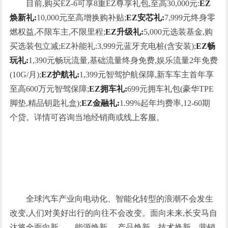
目前,购买EZ-6可享8重EZ尊享礼包,至高30,000元:
EZ
焕新礼:
10,000元至高增换购补贴;
EZ安芯礼:
7,999元终身零
燃权益,不限车主,不限里程;
EZ升级礼:
5,000元选装基金,购
买选装包立减;EZ补能礼:3,999元蓝牙充电桩(含安装);
EZ畅
玩礼:
1,390元畅玩流量,基础流量终身免费,娱乐流量2年免费
(10G/月);
EZ护航礼:
1,399元智驾护航保障,新车车主首年享
至高600万元智驾保障;
EZ拥车礼:
699元拥车礼包(豪华TPE
脚垫,精品钥匙礼盒);
EZ金融礼:
1.99%起年均费率,12-60期
个贷。详情可咨询当地经销商或线上客服。
全球汽车产业向电动化、智能化转型的浪潮不会发生
改变,人们对美好出行的向往不会改变。面向未来,长安马自
达将全面向新——能源焕新 、产品焕新、技术换新、营销