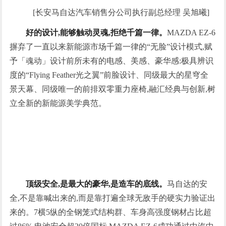
[长安马自达汽车销售分公司执行副总经理 吴旭曦]
好的设计,能够触动灵魂,拒绝千篇一律。
MAZDA EZ-6
摒弃了一直以来新能源市场千篇一律的“无脸”设计模式,赋
予「魂动」设计前所未有的电感、美感、豪华感:极具辨识
度的“Flying Feather光之翼”前脸设计、同级最大的星穹全
景天幕、同级唯一的前排双零重力座椅,融汇经典与创新,树
立全新的新能源美学典范。
顶级安全,是最大的豪华,是造车的底线。
马自达的安
全,不是靠喊出来的,而是靠打遍全球无敌手的硬实力验证出
来的。7横5纵的全钢笼式结构群、车身高强度钢材占比超