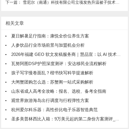
下一篇：
雪尼尔（南通）科技有限公司立项发热升温被子技术规范团体标准
相关文章
夏日解暑足疗指南：康悦全价位养生方案
人参饮品行业市场前景与加盟机会分析
2026年福建 GEO 软文发稿服务商｜慧品宣：以 AI 技术赋能品牌全域传播
瓦努阿图DSP护照深度测评：安达移民全流程解析
孩子写字慢卷面乱？楷书快写科学提速解析
大闸蟹团购怎么选：苏蟹阁一站式采购解析
山东省成人高考全攻略：报名、选校、备考全指南
观世界旅游海岛出行调度与行程弹性方案
杭州爱尔科乐器：高性价比电子乐器智造典范
圣多美普林西比入籍：9万美元起的第二身份方案测评_安达出国