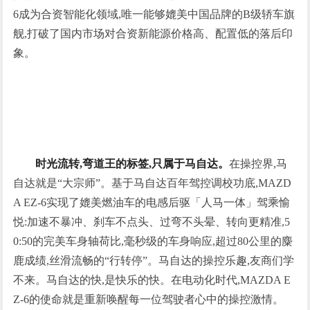
6成为合资智能化领域,唯一能够媲美中国品牌的B级轿车旗
舰,打破了国内市场对合资新能源价格高、配置低的落后印
象。
时光流转,弯道王的标签,只属于马自达。
在操控界,马
自达就是“大宗师”。基于马自达百年驾控调校功底,MAZD
A EZ-6实现了媲美燃油车的电感后驱「人马一体」驾乘愉
悦:加速不暴冲、刹车不点头、过弯不头晕、转向更精准,5
0:50的完美车身轴荷比,毫秒级的车身响应,超过80公里的麋
鹿成绩,丝滑流畅的“行转停”。马自达的操控乐趣,友商们学
不来。马自达的快,是快乐的快。在电动化时代,MAZDA E
Z-6的使命就是重新唤醒每一位驾驶者心中的操控激情。