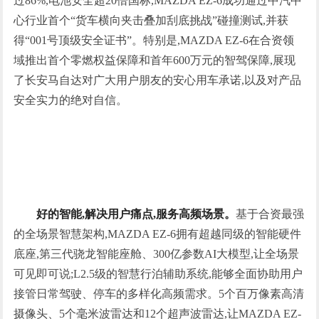
过86%,电池安全超20倍国标,MAZDA EZ-6成功通过中汽中
心行业首个“货车横向夹击叠加刮底挑战”碰撞测试,并获
得“001号顶级安全证书”。特别是,MAZDA EZ-6在合资领
域推出首个零燃权益保障和首年600万元的智驾保障,展现
了长安马自达对广大用户朋友的安心用车承诺,以及对产品
安全实力的绝对自信。
好的智能,解决用户痛点,服务高频场景。
基于合资最强
的全场景智慧架构,MAZDA EZ-6拥有超越同级的智能硬件
底座,第三代骁龙智能座舱、300亿参数AI大模型,让全场景
可见即可说;L2.5级的智慧行泊辅助系统,能够全面协助用户
接管日常驾驶、停车的多样化高频需求。5个百万像素高清
摄像头、5个毫米波雷达和12个超声波雷达,让MAZDA EZ-