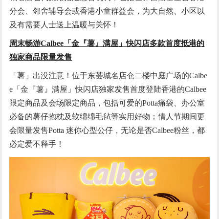
分会、邻舍辅导会或香港小童群益会，为大自然、小区以
及有需要人士送上温暖与关怀！
周末畅游
Calbee
「金『薯』满屋」快闪店
多款首度抵港的
独家商品限量发售
「薯」出没注意！位于东荟城名店仓二楼中庭广场的Calbe
e「金『薯』满屋」快闪店独家发售首度登陆香港的Calbee
限定商品及会场限定商品，包括可爱的Potta痛袋、办公室
必备的薯仔抱枕及软绵绵毛毡等实用好物；情人节期间更
会限量发售Potta 迷你心型公仔，无论是否Calbee粉丝，都
必定爱不释手！