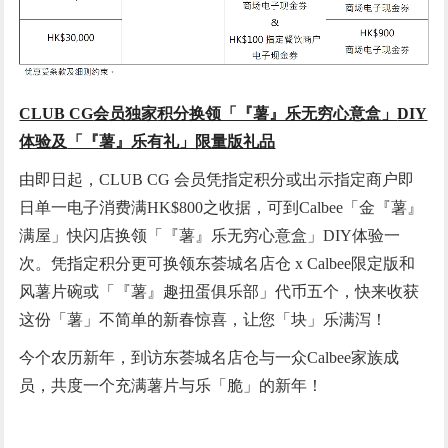
CLUB CG
会员独家
积分换领「『薯』乐无穷心意盒」
DIY
体验
及
「『薯』乐有礼」限量版礼品
由即日起，CLUB CG 会员凭指定积分或出示指定商户即
日单一电子消费满HK$800之收据，可到Calbee「金『薯』
满屋」快闪店换领「『薯』乐无穷心意盒」DIY体验一
次。凭指定积分更可换领东荟城名店仓 x Calbee限定版和
风薯片碗或「『薯』趣扭蛋俱乐部」代币五个，快来收获
这份「薯」不简单的新春惊喜，让您「块」乐满泻！
今个农历新年，到访东荟城名店仓与一众Calbee家族成
员，共度一个充满薯片与乐「脆」的新年！