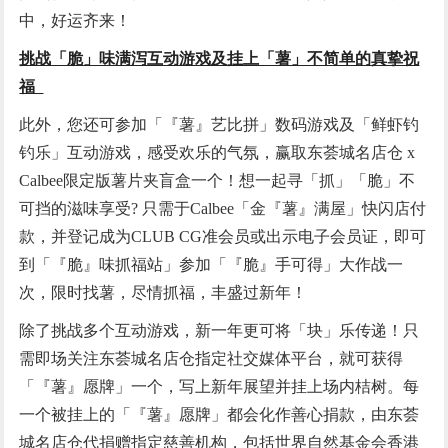
中，好运齐来！
挑战「脆」味满泻互动游戏及挂上「薯」不简单的真挚祝
福
此外，您还可参加「『薯』艺比拼」数码游戏及「鲜虾钓
钓乐」互动游戏，感受欢乐的气氛，赢取东荟城名店仓 x
Calbee限定版薯片夹盲盒一个！想一起寻「抓」「脆」不
可挡的滋味享受? 只需于Calbee「金『薯』满屋」快闪店付
款，并登记成为CLUB CG准会员或出示电子会员证，即可
到「『脆』味抓福站」参加「『脆』手可得」大作战一
次，限时找薯，尽情抓福，丰盛过新年！
除了挑战多个互动游戏，新一年更可将「块」乐传递！只
需即场关注东荟城名店仓指定社交媒体平台，就可获得
「『薯』愿牌」一个，写上新年展望并挂上场内桔树。每
一个被挂上的「『薯』愿牌」都会化作善心捐款，由东荟
城名店仓代捐赠指定慈善机构，包括世界自然基金会香港