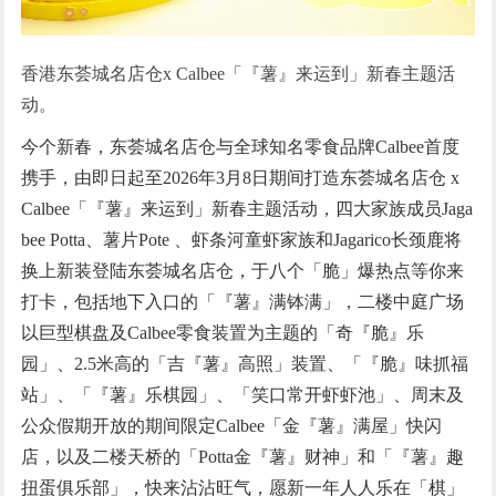
香港东荟城名店仓x Calbee「『薯』来运到」新春主题活
动。
今个新春，东荟城名店仓与全球知名零食品牌Calbee首度
携手，由即日起至2026年3月8日期间打造东荟城名店仓 x
Calbee「『薯』来运到」新春主题活动，四大家族成员Jaga
bee Potta、薯片Pote 、虾条河童虾家族和Jagarico长颈鹿将
换上新装登陆东荟城名店仓，于八个「脆」爆热点等你来
打卡，包括地下入口的「『薯』满钵满」，二楼中庭广场
以巨型棋盘及Calbee零食装置为主题的「奇『脆』乐
园」、2.5米高的「吉『薯』高照」装置、「『脆』味抓福
站」、「『薯』乐棋园」、「笑口常开虾虾池」、周末及
公众假期开放的期间限定Calbee「金『薯』满屋」快闪
店，以及二楼天桥的「Potta金『薯』财神」和「『薯』趣
扭蛋俱乐部」，快来沾沾旺气，愿新一年人人乐在「棋」