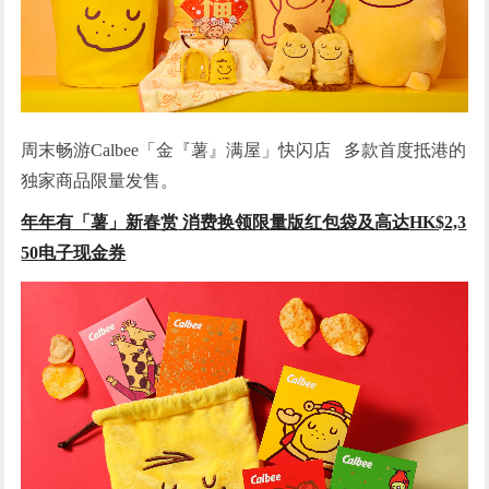
周末畅游Calbee「金『薯』满屋」快闪店 多款首度抵港的
独家商品限量发售。
年年有「薯
」
新春赏
消费换领限量版红包袋及高达
HK$2,3
50
电子现金券