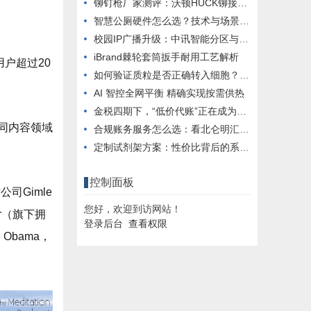
铆钉枪厂家测评：沃顿HUCK铆接技术实力解析
智慧公厕硬件怎么选？技术与场景全解析
校园IP广播升级：中讯智能分区与应急方案
iBrand棘轮套筒扳手耐用工艺解析
用户超过20
如何验证质粒是否正确转入细胞？五层核验法，帮你把控实验可靠性
AI 智控全网平衡 精确实现按需供热
金税四期下，“低价代账”正在成为企业的“定时炸弹”
不同内容领域
合规账务服务怎么选：看北仑明汇从信用架构视角看专业门槛
定制试剂架方案：性价比背后的系统逻辑
控制面板
司Gimle
您好，欢迎到访网站！
er（旗下拥
登录后台
查看权限
 Obama，