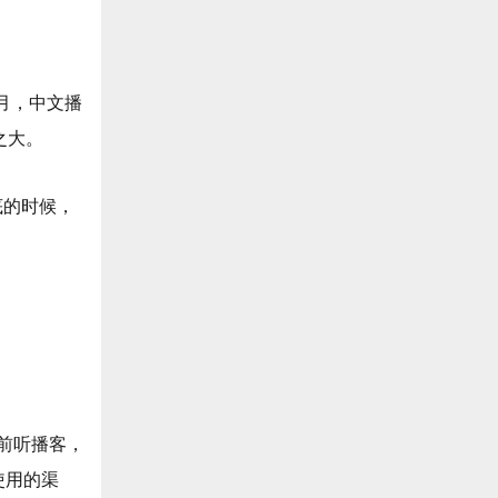
 月，中文播
之大。
月底的时候，
。
前听播客，
常使用的渠