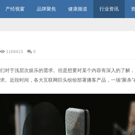
产经视窗
品牌聚焦
健康频道
行业资讯
1168413
0
们对于浅层次娱乐的需求。但是想要对某个内容有深入的了解，
求。近段时间，各大互联网巨头纷纷部署播客产品，一场“厮杀”