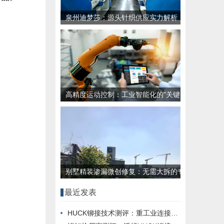
泉州迪梦莎：源头针织供应实力解析
高精度运动控制：工业智能化的"关键
落地环节"挑战
别墅精装渗漏微创修复：无需大拆的专
业解决方案
最近发表
HUCK铆接技术测评：重工业连接稳固性解析