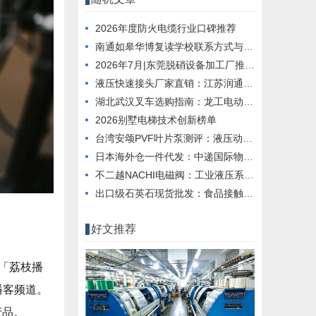
2026年度防火电缆行业口碑推荐
南通如皋华博复读学校联系方式与招生指南
2026年7月|东莞脱硝设备加工厂推荐榜
液压快速接头厂家直销：江苏润通的高压互换解决方案
湖北武汉叉车选购指南：龙工电动叉车深度测评
2026别墅电梯技术创新榜单
台湾安颂PVF叶片泵测评：液压动力配套解析
日本海外仓一件代发：中递国际物流的专线支撑逻辑
不二越NACHI电磁阀：工业液压系统精密控制的可靠选择
出口级石英石现货批发：食品接触安全合规方案
好文推荐
「荔枝播
播客频道。
产品。