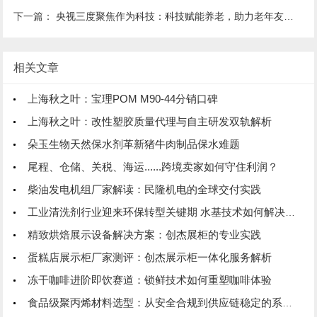
下一篇：
央视三度聚焦作为科技：科技赋能养老，助力老年友好型社会建设
相关文章
上海秋之叶：宝理POM M90-44分销口碑
上海秋之叶：改性塑胶质量代理与自主研发双轨解析
朵玉生物天然保水剂革新猪牛肉制品保水难题
尾程、仓储、关税、海运......跨境卖家如何守住利润？
柴油发电机组厂家解读：民隆机电的全球交付实践
工业清洗剂行业迎来环保转型关键期 水基技术如何解决VOC管控
精致烘焙展示设备解决方案：创杰展柜的专业实践
蛋糕店展示柜厂家测评：创杰展示柜一体化服务解析
冻干咖啡进阶即饮赛道：锁鲜技术如何重塑咖啡体验
食品级聚丙烯材料选型：从安全合规到供应链稳定的系统性考量