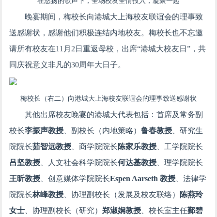
在悠扬的歌声下，全场校友全情投入，凝聚一起
晚宴期间，梅校长向港城大上海校友联谊会的理事致
送感谢状，感谢他们积极连结内地校友。梅校长也不忘邀
请所有校友在11月2日重返母校，出席“港城大校友日”，共
同庆祝意义非凡的30周年大日子。
梅校长（右二）向港城大上海校友联谊会的理事致送感谢状
其他出席校友晚宴的港城大代表包括：首席及常务副
校长
李振声教授
、副校长（内地策略）
鲁春教授
、研究生
院院长
茹智远教授
、商学院院长
陈家乐教授
、工学院院长
吕坚教授
、人文社会科学院院长
何达基教授
、理学院院长
王昕教授
、创意媒体学院院长
Espen Aarseth 教授
、法律学
院院长
林峰教授
、协理副校长（发展及校友联络）
陈燕玲
女士
、协理副校长（研究）
郑淑娴教授
、校长室主任
鄞碧